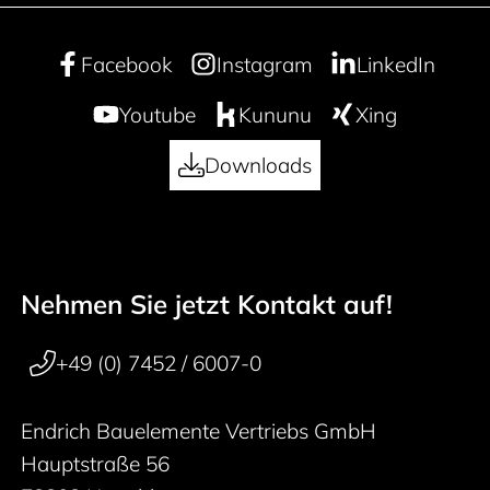
Facebook
Instagram
LinkedIn
Youtube
Kununu
Xing
Downloads
Nehmen Sie jetzt Kontakt auf!
50 years
Footer navigation
+49 (0) 7452 / 6007-0
Endrich Bauelemente Vertriebs GmbH
Hauptstraße 56