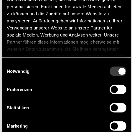
Chequers
Chequers Electronic Ltd. (China)
personalisieren, Funktionen für soziale Medien anbieten
zu können und die Zugriffe auf unsere Website zu
Chequers Electronic Ltd. (China) Ltd
entwickelt
analysieren. Außerdem geben wir Informationen zu Ihrer
und produziert keramische und quarzbasierte
Verwendung unserer Website an unsere Partner für
frequenzbestimmende Bauelemente für
soziale Medien, Werbung und Analysen weiter. Unsere
Anwendungen im Bereich von Fernbedienungen,
Partner führen diese Informationen möglicherweise mit
Satellitenempfängern, Wasserzählern, aber auch
weiteren Daten zusammen, die Sie ihnen bereitgestellt
im automotiven Umfeld.
haben oder die sie im Rahmen Ihrer Nutzung der Dienste
gesammelt haben.
Einwilligungsauswahl
Notwendig
Produktportfolio
kHz/MHz Quarze, XO/VCXO. MCF, SAW
Präferenzen
Filter/Resonatoren, keramische ZF-
Filter/Resonatoren & dielektrische Filter,
Statistiken
Geeignete Anwendungen
Marketing