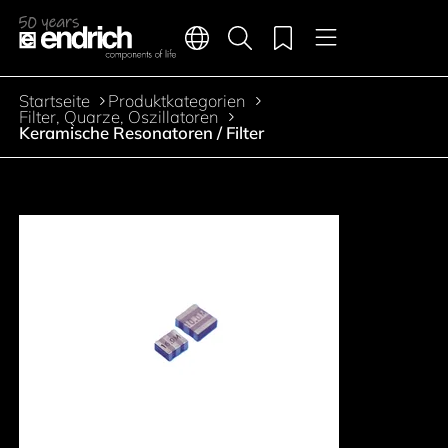
Hauptnavigation
Merkliste
Sprachen
Produktsuche
Menü
Zum Inhalt springen
Startseite
Produktkategorien
Pfadnavigation
Filter, Quarze, Oszillatoren
Keramische Resonatoren / Filter