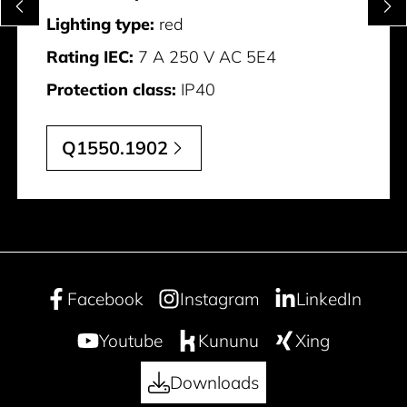
Lighting type:
red
Rating IEC:
7 A 250 V AC 5E4
Protection class:
IP40
Q1550.1902
Facebook
Instagram
LinkedIn
Youtube
Kununu
Xing
Downloads