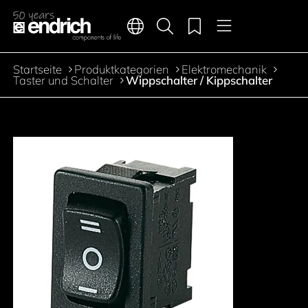
Hauptnavigation
Merkliste
Sprachen
Produktsuche
Menü
Zum Inhalt springen
Startseite
Produktkategorien
Elektromechanik
Pfadnavigation
Taster und Schalter
Wippschalter / Kippschalter