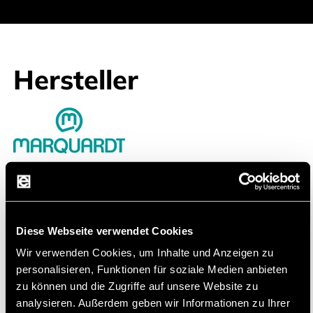
Hersteller
Marquardt GmBH
Die hochwertigen und langlebigen Produkte
von Marquardt finden in vielen verschiedenen
Anwendungen ihren Einstz
Diese Webseite verwendet Cookies
Wir verwenden Cookies, um Inhalte und Anzeigen zu
Die Marquardt Management SE, mit Sitz in
personalisieren, Funktionen für soziale Medien anbieten
Rietheim-Weilheim, Deutschland, entwickelt und
zu können und die Zugriffe auf unsere Website zu
produziert elektromechanische und elektronische
analysieren. Außerdem geben wir Informationen zu Ihrer