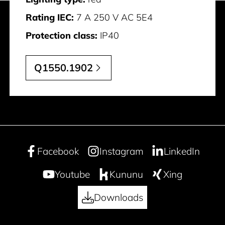
Rating IEC:
7 A 250 V AC 5E4
Protection class:
IP40
Q1550.1902
Facebook
Instagram
LinkedIn
Youtube
Kununu
Xing
Downloads