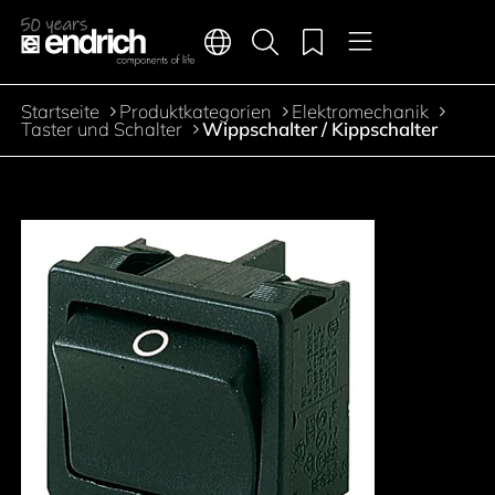
Hauptnavigation
Merkliste
Sprachen
Produktsuche
Menü
Zum Inhalt springen
Startseite
Produktkategorien
Elektromechanik
Pfadnavigation
Taster und Schalter
Wippschalter / Kippschalter