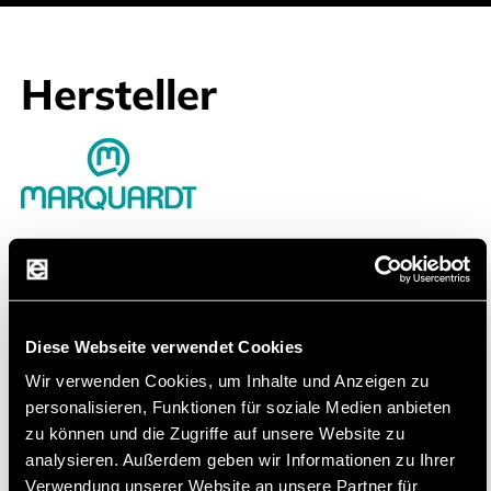
Hersteller
Marquardt GmBH
Die hochwertigen und langlebigen Produkte
von Marquardt finden in vielen verschiedenen
Anwendungen ihren Einstz
Diese Webseite verwendet Cookies
Die Marquardt Management SE, mit Sitz in
Wir verwenden Cookies, um Inhalte und Anzeigen zu
Rietheim-Weilheim, Deutschland, entwickelt und
personalisieren, Funktionen für soziale Medien anbieten
zu können und die Zugriffe auf unsere Website zu
produziert elektromechanische und elektronische
analysieren. Außerdem geben wir Informationen zu Ihrer
Schaltsysteme.
Verwendung unserer Website an unsere Partner für