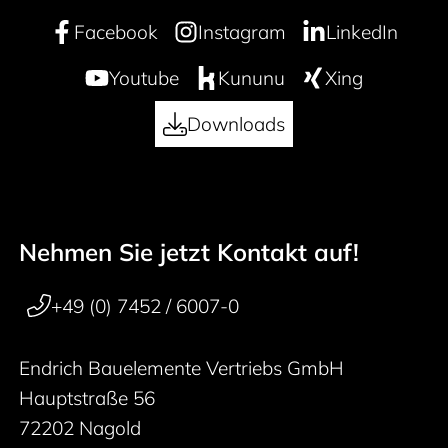
Facebook
Instagram
LinkedIn
Youtube
Kununu
Xing
Downloads
Nehmen Sie jetzt Kontakt auf!
50 years
Footer navigation
+49 (0) 7452 / 6007-0
Endrich Bauelemente Vertriebs GmbH
Hauptstraße 56
72202 Nagold