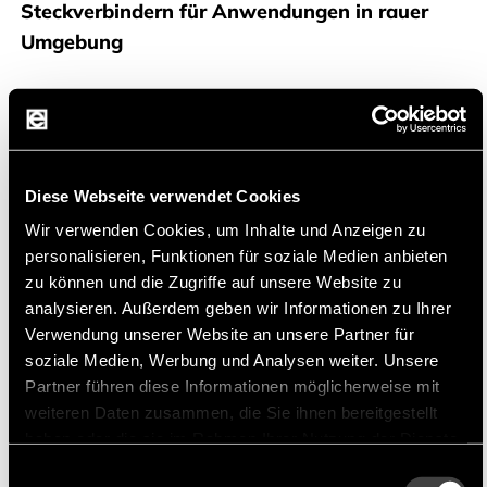
Steckverbindern für Anwendungen in rauer
Umgebung
Amphenol Industrial, ein Geschäftsbereich der
Amphenol Corporation, zeichnet sich als weltweit
führender Hersteller von zylindrischen
Steckverbindern aus.
Diese Webseite verwendet Cookies
Wir verwenden Cookies, um Inhalte und Anzeigen zu
personalisieren, Funktionen für soziale Medien anbieten
zu können und die Zugriffe auf unsere Website zu
analysieren. Außerdem geben wir Informationen zu Ihrer
Produktportfolio
Verwendung unserer Website an unsere Partner für
soziale Medien, Werbung und Analysen weiter. Unsere
Unser Produktportfolio umfaßt
Partner führen diese Informationen möglicherweise mit
Stromverbindungen mit RADSOK®-
weiteren Daten zusammen, die Sie ihnen bereitgestellt
Kontakttechnologie, robuste zylindrische
haben oder die sie im Rahmen Ihrer Nutzung der Dienste
Steckverbinder für militärische Anwendungen wie
gesammelt haben.
Einwilligungsauswahl