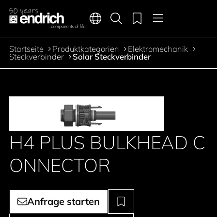
Hauptnavigation
Merkliste
Sprachen
Produktsuche
Menü
Zum Inhalt springen
Startseite
Produktkategorien
Elektromechanik
Pfadnavigation
Steckverbinder
Solar Steckverbinder
H4 PLUS BULKHEAD C
ONNECTOR
Anfrage starten