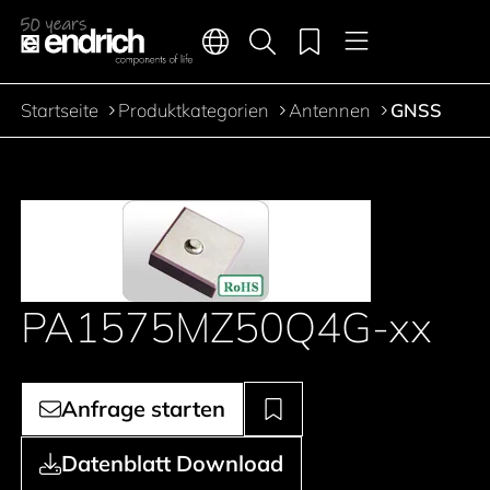
Hauptnavigation
Merkliste
Sprachen
Produktsuche
Menü
Zum Inhalt springen
Startseite
Produktkategorien
Antennen
GNSS
Pfadnavigation
PA1575MZ50Q4G-xx
Anfrage starten
Datenblatt Download