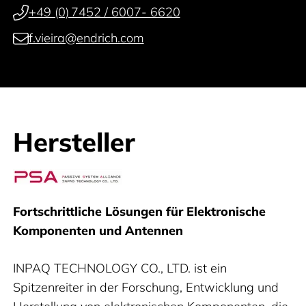
+49 (0) 7452 / 6007- 6620
f.vieira@endrich.com
Hersteller
Inpaq
Fortschrittliche Lösungen für Elektronische
Komponenten und Antennen
INPAQ TECHNOLOGY CO., LTD. ist ein
Spitzenreiter in der Forschung, Entwicklung und