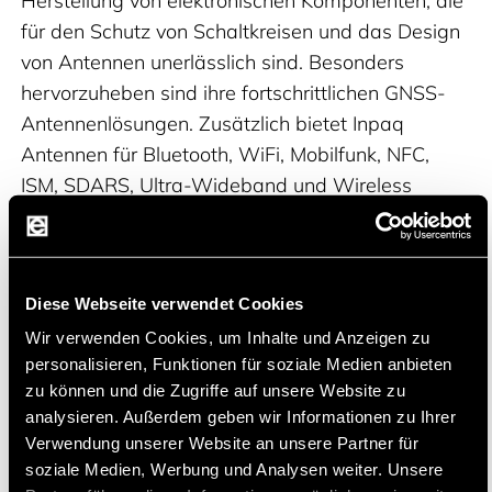
Herstellung von elektronischen Komponenten, die
für den Schutz von Schaltkreisen und das Design
von Antennen unerlässlich sind. Besonders
hervorzuheben sind ihre fortschrittlichen GNSS-
Antennenlösungen. Zusätzlich bietet Inpaq
Antennen für Bluetooth, WiFi, Mobilfunk, NFC,
ISM, SDARS, Ultra-Wideband und Wireless
Power Charger an. Ihre Expertise in Patch- und
Chip-Antennen unterstreicht ihre Fähigkeit,
kompakte und effiziente Antennenlösungen für
Diese Webseite verwendet Cookies
eine Vielzahl von Technologien zu liefern.
Wir verwenden Cookies, um Inhalte und Anzeigen zu
personalisieren, Funktionen für soziale Medien anbieten
Produktportfolio
zu können und die Zugriffe auf unsere Website zu
Das Produktportfolio von Inpaq umfasst neben
analysieren. Außerdem geben wir Informationen zu Ihrer
Antennen eine Vielzahl von passiven
Verwendung unserer Website an unsere Partner für
Komponenten, die für elektronische Schaltkreise
soziale Medien, Werbung und Analysen weiter. Unsere
unerlässlich sind. Dazu gehören: