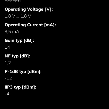
EPFFP6
Operating Voltage [V]:
1,8 V ... 1,8 V
Operating Current [mA]:
3,5 mA
Gain typ [dB]:
14
NF typ [dB]:
1,2
P-1dB typ [dBm]:
-12
IIP3 typ [dBm]:
-4