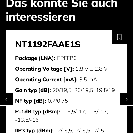
Das könnte Sie auch
interessieren
NT1192FAAE1S
Package (LNA):
EPFFP6
Operating Voltage [V]:
1,8 V ... 2,8 V
Operating Current [mA]:
3,5 mA
Gain typ [dB]:
20/19,5; 20/19,5; 19.5/19
NF typ [dB]:
0,7/0,75
P-1dB typ [dBm]:
-13,5/-17; -13/-17;
-13,5/-16
IIP3 typ [dBm]:
-2/-5,5;-2/-5,5;-2/-5