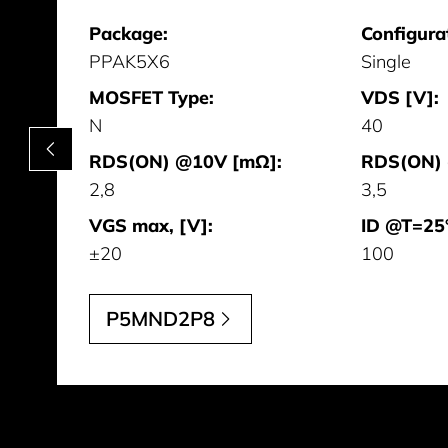
Package:
Configura
PPAK5X6
Single
MOSFET Type:
VDS [V]:
N
40
RDS(ON) @10V [mΩ]:
RDS(ON) 
2,8
3,5
VGS max, [V]:
ID @T=25°
±20
100
P5MND2P8