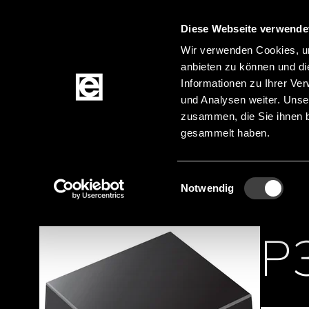
Diese Webseite verwende
Zum Inhalt springen
Wir verwenden Cookies, um
anbieten zu können und di
Informationen zu Ihrer Ve
Produkte
und Analysen weiter. Unse
zusammen, die Sie ihnen b
gesammelt haben.
Startseite
Produktkategorien
Aktive Kompo
Pfadnavigation
Einwilligungsauswahl
Notwendig
P