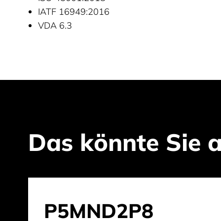
IATF 16949:2016
VDA 6.3
Das könnte Sie a
P5MND2P8