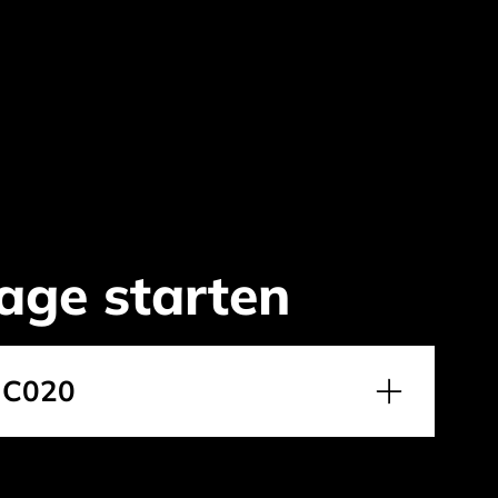
age starten
NC020