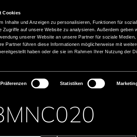
Hauptnavigation
Merkliste
t Cookies
Sprachen
Menü
 Inhalte und Anzeigen zu personalisieren, Funktionen für sozia
Suche
e Zugriffe auf unsere Website zu analysieren. Außerdem geben w
rwendung unserer Website an unsere Partner für soziale Medien
Produktnamen suchen
re Partner führen diese Informationen möglicherweise mit weite
ereitgestellt haben oder die sie im Rahmen Ihrer Nutzung der D
nenten
Analog & Diskret
Transistoren
MOSFETs
Präferenzen
Statistiken
Marketin
3MNC020