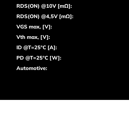
RDS(ON) @10V [mΩ]:
RDS(ON) @4,5V [mΩ]:
VGS max, [V]:
Vth max, [V]:
ID @T=25°C [A]:
PD @T=25°C [W]:
Automotive: