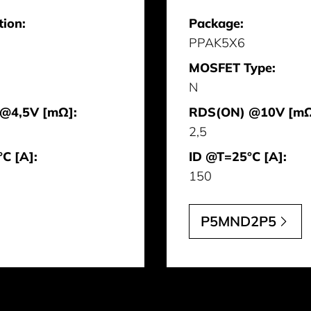
tion:
Package:
PPAK5X6
MOSFET Type:
N
@4,5V [mΩ]:
RDS(ON) @10V [mΩ
2,5
C [A]:
ID @T=25°C [A]:
150
P5MND2P5