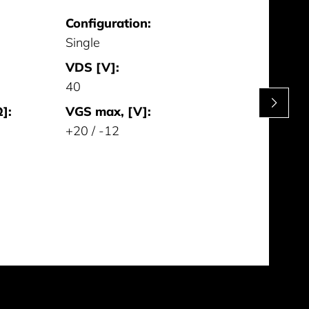
Configuration:
Single
VDS [V]:
40
]:
VGS max, [V]:
+20 / -12