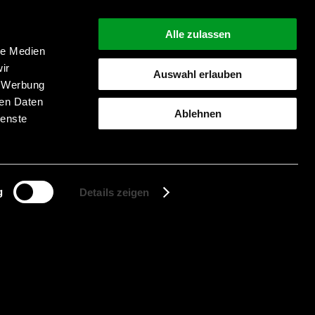
Alle zulassen
le Medien
ir
Auswahl erlauben
, Werbung
Suche starten
ren Daten
Ablehnen
ienste
g
Details zeigen