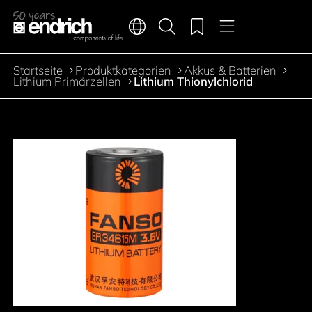
Hauptnavigation
Merkliste
Sprachen
Produktsuche
Menü
Zum Inhalt springen
Startseite
Produktkategorien
Akkus & Batterien
Pfadnavigation
Lithium Primärzellen
Lithium Thionylchlorid