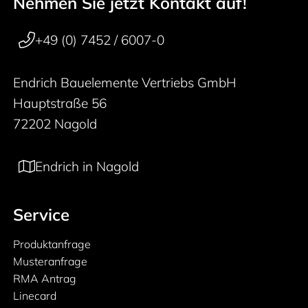
Nehmen Sie jetzt Kontakt auf!
50 years
Footer navigation
+49 (0) 7452 / 6007-0
Endrich Bauelemente Vertriebs GmbH
Hauptstraße 56
72202 Nagold
Endrich in Nagold
Service
Produktanfrage
Musteranfrage
RMA Antrag
Linecard