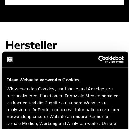
Hersteller
Diese Webseite verwendet Cookies
Fanso
FANSO ist ein High-Tech-Unternehmen, das
Wir verwenden Cookies, um Inhalte und Anzeigen zu
auf die Entwicklung und Produktion von
personalisieren, Funktionen für soziale Medien anbieten
primären Lithiumzellen spezialisiert ist
zu können und die Zugriffe auf unsere Website zu
analysieren. Außerdem geben wir Informationen zu Ihrer
FANSO konzentriert sich auf kontinuierliche
Verwendung unserer Website an unsere Partner für
Weiterentwicklung und Innovation und ist
soziale Medien, Werbung und Analysen weiter. Unsere