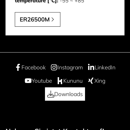
temperature [°C]:
-55 ~ +85
ER26500M
Facebook
Instagram
LinkedIn
Youtube
Kununu
Xing
Downloads