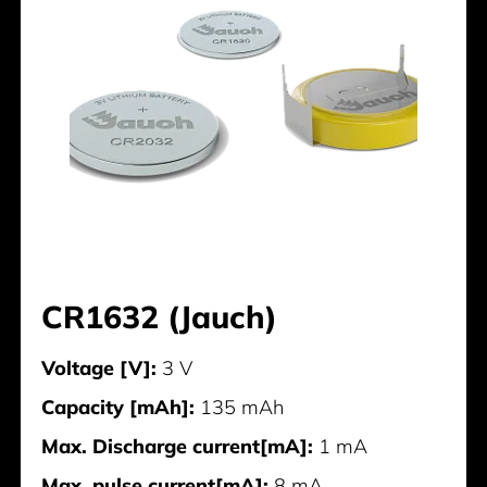
CR1632 (Jauch)
Voltage [V]:
3 V
Capacity [mAh]:
135 mAh
Max. Discharge current[mA]:
1 mA
Max. pulse current[mA]:
8 mA