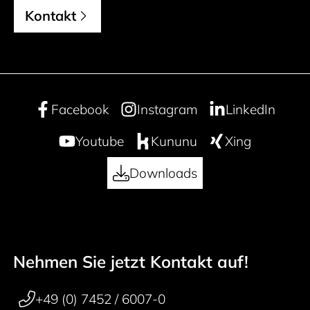
Kontakt
Facebook
Instagram
LinkedIn
Youtube
Kununu
Xing
Downloads
Nehmen Sie jetzt Kontakt auf!
50 years
Footer navigation
+49 (0) 7452 / 6007-0