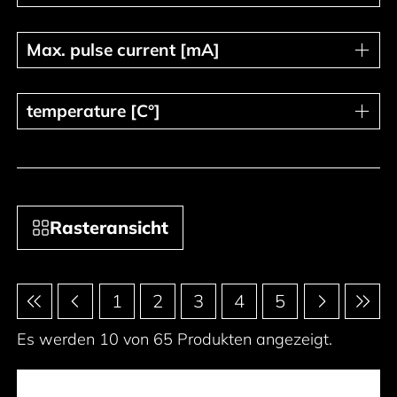
Max. pulse current [mA]
Max. pulse current [mA]
temperature [C°]
temperature [C°]
Rasteransicht
Paginierung
1
2
3
4
5
Es werden 10 von 65 Produkten angezeigt.