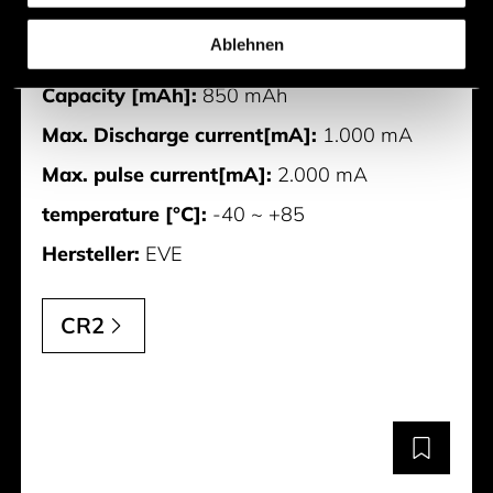
CR2
Ablehnen
Voltage [V]:
3 V
Capacity [mAh]:
850 mAh
Max. Discharge current[mA]:
1.000 mA
Max. pulse current[mA]:
2.000 mA
temperature [°C]:
-40 ~ +85
Hersteller:
EVE
CR2