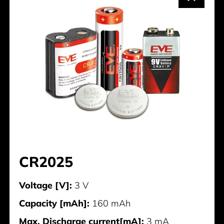
CR2025
Voltage [V]:
3 V
Capacity [mAh]:
160 mAh
Max. Discharge current[mA]:
3 mA