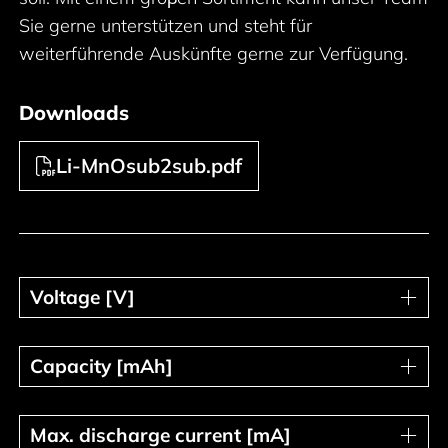
Sie gerne unterstützen und steht für
weiterführende Auskünfte gerne zur Verfügung.
Downloads
Li-MnOsub2sub.pdf
Voltage [V]
Voltage [V]
Capacity [mAh]
Capacity [mAh]
Max. discharge current [mA]
Max. discharge current [mA]