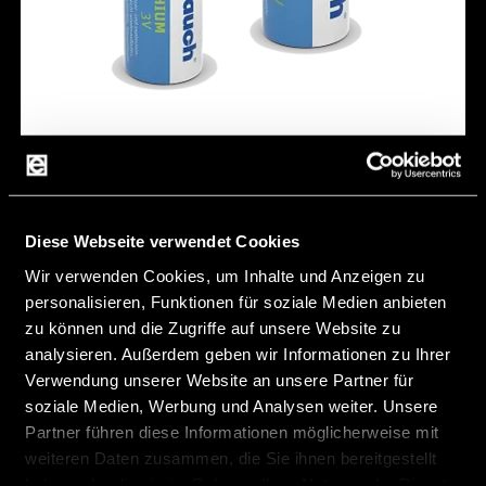
CR2 (Jauch)
Voltage [V]:
3 V
Diese Webseite verwendet Cookies
Capacity [mAh]:
900 mAh
Wir verwenden Cookies, um Inhalte und Anzeigen zu
personalisieren, Funktionen für soziale Medien anbieten
Max. Discharge current[mA]:
850 mA
zu können und die Zugriffe auf unsere Website zu
Max. pulse current[mA]:
1.500 mA
analysieren. Außerdem geben wir Informationen zu Ihrer
Verwendung unserer Website an unsere Partner für
temperature [°C]:
-40 ~ +70
soziale Medien, Werbung und Analysen weiter. Unsere
Hersteller:
Jauch
Partner führen diese Informationen möglicherweise mit
weiteren Daten zusammen, die Sie ihnen bereitgestellt
haben oder die sie im Rahmen Ihrer Nutzung der Dienste