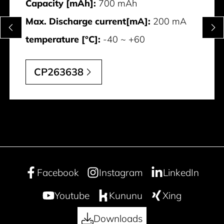
Capacity [mAh]:
700 mAh
Max. Discharge current[mA]:
200 mA
temperature [°C]:
-40 ~ +60
CP263638
Facebook
Instagram
LinkedIn
Youtube
Kununu
Xing
Downloads