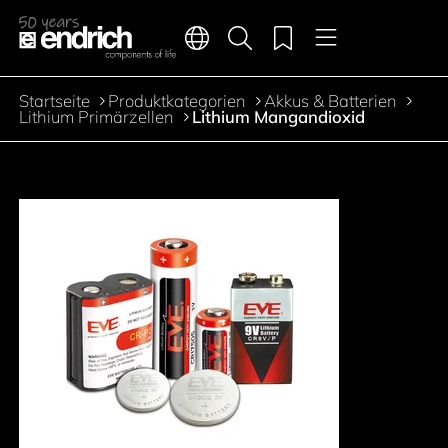
Hauptnavigation
Merkliste
Sprachen
Produktsuche
Menü
Zum Inhalt springen
Startseite
Produktkategorien
Akkus & Batterien
Pfadnavigation
Lithium Primärzellen
Lithium Mangandioxid