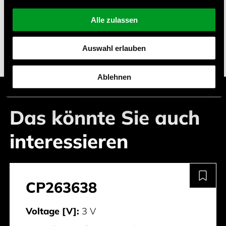
Automotive
Alle zulassen
IoT-Anwendungen
Wei
e Ware
β
Auswahl erlauben
Ablehnen
Das könnte Sie auch
interessieren
CP263638
Voltage [V]:
3 V